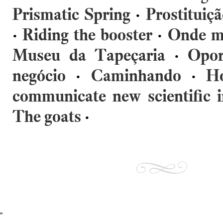
Prismatic Spring
·
Prostituiç
·
Riding the booster
·
Onde me
Museu da Tapeçaria
·
Opor
negócio
·
Caminhando
·
H
communicate new scientific 
The goats
·
"