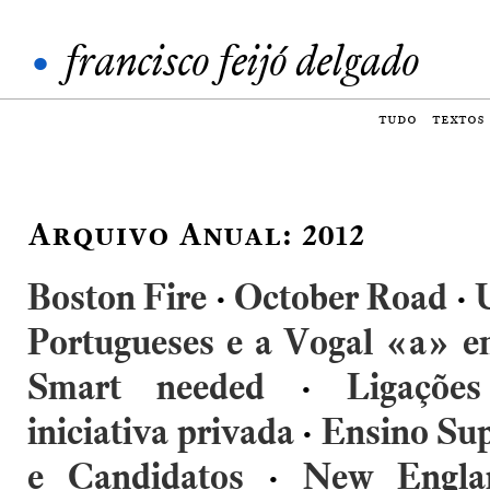
•
francisco feijó delgado
tudo
textos
Arquivo Anual: 2012
Boston Fire
·
October Road
·
Portugueses e a Vogal «a» e
Smart needed
·
Ligações
iniciativa privada
·
Ensino Sup
e Candidatos
·
New Engla