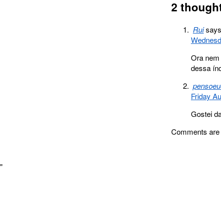
2 though
Rui
says
Wednesda
Ora nem 
dessa ín
pensoeu
Friday A
Gostei da
Comments are 
"