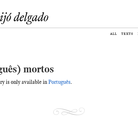
eijó delgado
all
texts
guês) mortos
try is only available in
Português
.