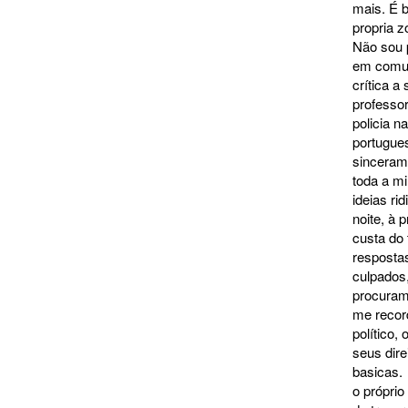
mais. É 
propria z
Não sou 
em comun
crítica a
professor
policia 
portugue
sinceram
toda a mi
ideias ri
noite, à 
custa do
resposta
culpados,
procuram 
me recor
político,
seus dire
basicas.
o próprio