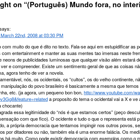
ght on “
(Português) Mundo fora, no inter
says:
 March 22nd, 2008 at 03:30 PM
com muito do que é dito no texto. Fala-se aqui em estupidificar as
as com entertainment e manter as suas mentes tao imersas neste fre
 e neons de publicidades luminosas que qualquer visão além estará d
 ver e compreender. Existe um sentimento geral de que as coisas n
a, agora tenho de ver a novela.
amentável, nós, os ocidentais, os “cultos”, os do velho continente,
 manipulação do povo brasileiro é basicamente a mesma que temos 
ha, etc. (ja agora, um pequeno bon bon,
http://www.youtube.com/wa
v3Gg8&feature=related
a proposito do tema o ocidental vai a X e ve 
a chocante)
grada essa legitimidade do “nós é que estamos certos” (peço descu
sensação com que fico). O ocidente e tudo o que o representa está 
do, a própria democracia que tentamos impingir nos outros povos, s
os por ditadores ou não, também ela é uma enorme falácia. Os medi
s há muito. Como pode existir democracia com exemplos como o 