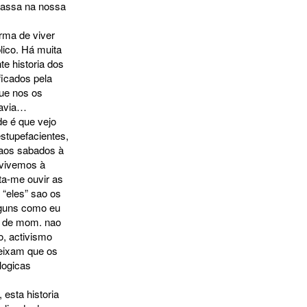
assa na nossa
rma de viver
lico. Há muita
te historia dos
ficados pela
que nos os
havia…
e é que vejo
stupefacientes,
o aos sabados à
 vivemos à
ta-me ouvir as
“eles” sao os
Alguns como eu
ue de mom. nao
o, activismo
deixam que os
logicas
 esta historia