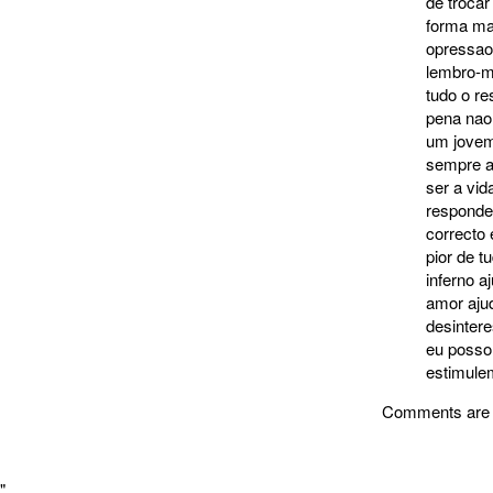
de troca
forma ma
opressao
lembro-me
tudo o r
pena nao
um jovem,
sempre ac
ser a vid
responder
correcto 
pior de t
inferno a
amor aju
desintere
eu posso
estimulem
Comments are 
"