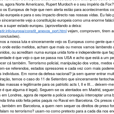
ano, agora Norte Americano, Rupert Murdoch e o seu império da Fox?
 os Europeus de hoje que nem alerta estão para acontecimentos c
ção europeia e para o seu impacto directo nas nossas vidas. Eu falo 
e sinceramente vejo a constituição europeia como uma enorme falác
s a super estado europeu. (aproveitando a deixa:
sistir.info/europa/constit_anexos_port.html
vejam, comprovem, tirem a
conclusões).
mos a nossa luta e sinceramente vejo os Europeus como gente que
 onde estão metidos, acham que mais ou menos vamos lambendo a
nidos, ou acreditam numa europa unida forte e independente que faç
 verdade é que vejo o que se passa nos USA e acho que está a um 
ecer cá também. Terrorismo policial, manipulação dos votos, medos
em-se referendos, estados opressores e cada vez com mais poderes
os individuos. Em nome da defesa nacional? ja sem querer entrar mui
iração, temos o caso do 11 de Setembro que sinceramente fantocha
das massas e legitimante para os patriotic acts I, II e III… deixem-me 
(se é que alguma é legal). Seguem-se os atentados em Madrid, segue
s em Londres, agora de repente a policia conseguiu interceptar um
nda tinha sido feita pelos paquis no Raval em Barcelona. Os presos 
o , também em Barcelona, a quem nem sequer os direitos de preso fo
 falam no terrorismo? usam-no como pretexto para a cada dia nos e