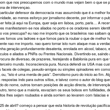
bom que nos preocupemos com o mundo mas vejam bem o que se p
ona de intervençao.
particular defensor da democracia mas assumindo que é a melhor fo
idade, ao menos esforço por jornalismo decente, por informar o pub
 ser feita já aqui na Europa, quer seja em lisboa, porto, paris… A recen
es manifestarem-se nos aliados no porto e os oradores serem identi
nao vos preocupa? eu nao me importo que os brasileiros nao saibam 
ses fomos uns ladroes e que fomos para la roubar o que de melhor 
ente nao me importo. nao quero tornar isto num ataque mas a verdad
nha geração profundamente desatenta, enrolada em alcool, tabaco, e
diculos e aliados a PNRs ou Frentes Nacionais. Divertindo-se, saind
procura de diversao, de prazeres, festejando a Babilonia pura em que
 terceiro mundo. Inconsciencia pura. Nunca defendi os USA mas cus
s faceis de colegas, pseudo-amigos ou simples opinadores em como 
 ou, “isto é uma merda de país”. Derrotismo puro do inicio ao fim. 
respostas indo para outros sítios, e talvez como o autor do blog q
do do nome, outros tomam posições de acção directa, de intervençã
 outro, temo que a maioria, esvaziam os seus bolsos em futilidades, 
itos lhes sejam roubados e ainda sorriem ao levarem com falacias e 
 25 de abril? começo a pensar que esta historia de revolução pacifica,