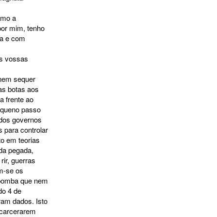
omo a
por mim, tenho
ia e com
s vossas
 nem sequer
s botas aos
a frente ao
pequeno passo
 dos governos
 para controlar
to em teorias
da pegada,
rir, guerras
m-se os
a bomba que nem
do 4 de
ram dados. Isto
ncarcerarem