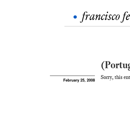
•
francisco f
(Portug
Sorry, this en
February 25, 2008