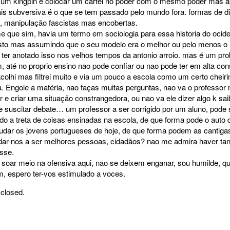
r um kingpin e colocar um cartel no poder com o mesmo poder mas a
is subversiva é o que se tem passado pelo mundo fora. formas de di
, manipulação fascistas mas encobertas.
 que sim, havia um termo em sociologia para essa historia do ociden
esto mas assumindo que o seu modelo era o melhor ou pelo menos o 
 ter anotado isso nos velhos tempos da antonio arroio. mas é um p
 até no proprio ensino nao pode confiar ou nao pode ter em alta con
olhi mas filtrei muito e via um pouco a escola como um certo cheiri
a. Engole a matéria, nao faças muitas perguntas, nao va o professor
 e criar uma situação constrangedora, ou nao va ele dizer algo k sa
e suscitar debate… um professor a ser corrigido por um aluno, pode 
udo a treta de coisas ensinadas na escola, de que forma pode o auto 
judar os jovens portugueses de hoje, de que forma podem as cantiga
dar-nos a ser melhores pessoas, cidadãos? nao me admira haver tan
sse.
 soar meio na ofensiva aqui, nao se deixem enganar, sou humilde, q
, espero ter-vos estimulado a voces.
closed.