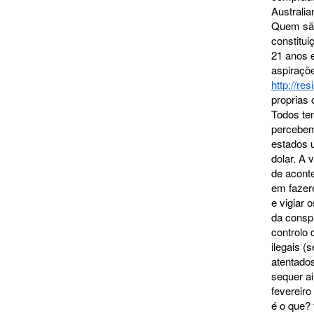
Australi
Quem são
constitui
21 anos 
aspiraçõe
http://re
proprias 
Todos te
percebem
estados u
dolar. A
de acont
em fazer
e vigiar 
da consp
controlo 
ilegais 
atentado
sequer ai
fevereir
é o que?