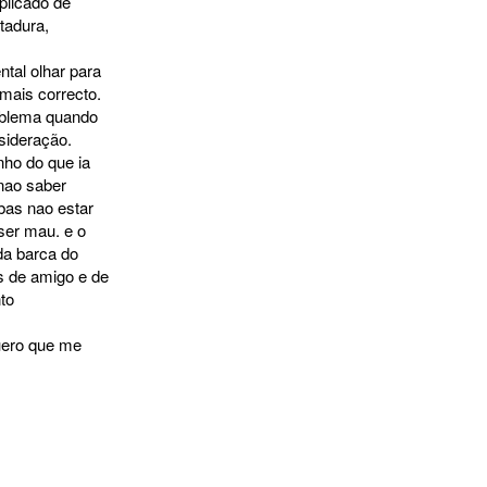
plicado de
tadura,
tal olhar para
mais correcto.
roblema quando
sideração.
nho do que ia
 nao saber
ibas nao estar
ser mau. e o
da barca do
s de amigo e de
to
uero que me