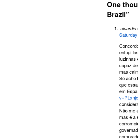
One thou
Brazil
”
cicardia
Saturday
Concordo 
entupi-l
luzinhas
capaz de
mas calm
Só acho l
que essa
em Espan
v=PLxnjo
consider
Não me a
mas é a 
corrompi
governad
comprado