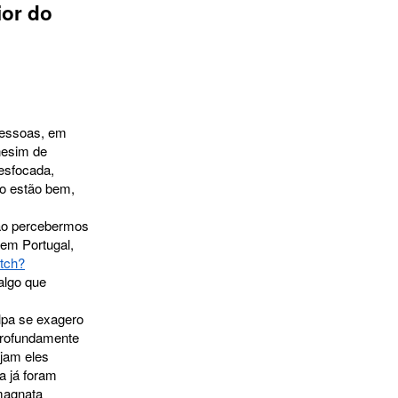
ior do
 pessoas, em
nesim de
esfocada,
ão estão bem,
 não percebermos
em Portugal,
tch?
algo que
lpa se exagero
profundamente
ejam eles
a já foram
magnata