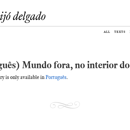
eijó delgado
all
texts
uês) Mundo fora, no interior do
try is only available in
Português
.