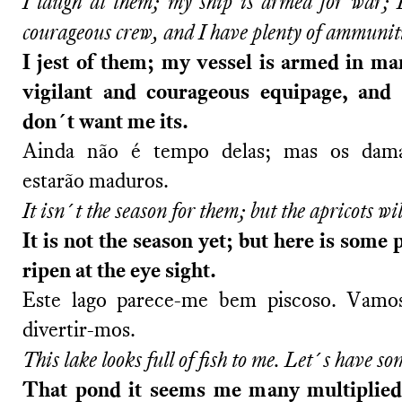
I laugh at them; my ship is armed for war; 
courageous crew, and I have plenty of ammunit
I jest of them; my vessel is armed in ma
vigilant and courageous equipage, and
don´t want me its.
Ainda não é tempo delas; mas os dam
estarão maduros.
It isn´t the season for them; but the apricots wil
It is not the season yet; but here is some
ripen at the eye sight.
Este lago parece-me bem piscoso. Vamos
divertir-mos.
This lake looks full of fish to me. Let´s have so
That pond it seems me many multiplied 