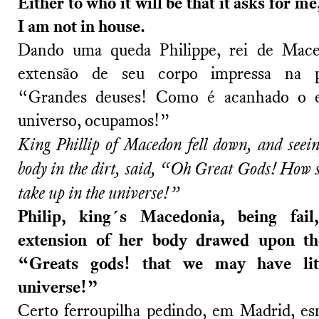
Either to who it will be that it asks for me,
I am not in house.
Dando uma queda Philippe, rei de Mace
extensão de seu corpo impressa na p
“Grandes deuses! Como é acanhado o e
universo, ocupamos!”
King Phillip of Macedon fell down, and seeing
body in the dirt, said, “Oh Great Gods! How s
take up in the universe!”
Philip, king´s Macedonia, being fai
extension of her body drawed upon th
“Greats gods! that we may have litt
universe!”
Certo ferroupilha pedindo, em Madrid, es