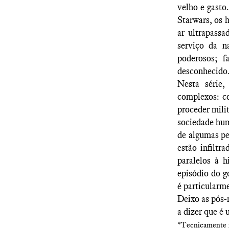
velho e gasto
Starwars, os 
ar ultrapassa
serviço da n
poderosos; 
desconhecido
Nesta série,
complexos: c
proceder mili
sociedade huma
de algumas pe
estão infiltr
paralelos à 
episódio do g
é particularme
Deixo as pós-
a dizer que é 
*Tecnicamente fa