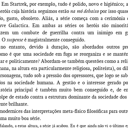
. Em Startrek, por exemplo, tudo é polido, novo e higiénico;
heróis cuja história seguimos estão
na mó debaixo
por isso quas
do, gasto, obsoleto. Aliás, a série começa com a cerimónia 
ave Galactica. Em ambas as séries os heróis são minorit
fazem um combate de guerrilha contra um inimigo em g
. O
suspense
é magistralmente conseguido.
 no entanto, devido à duração, são abordados outros p
omo é que uma sociedade em fuga se reorganiza e se mant
tar e politicamente? Abordam-se também questões como a reli
na, na altura era particularmente religiosa, politeísta), os d
rsonagens, tudo sob a pressão dos opressores, que logo se s
ados na sociedade humana. A gestão e o interesse gerado p
história principal é também muito bem conseguido e, de en
olpe de estado contra a estrutura dominante da sociedade dos
nte brilhante.
modernices das interpretações meta-físico filosóficas para out
uma muito boa série.
lando, a estas altura, a série já acabou. Eu é que ainda não vi o último e