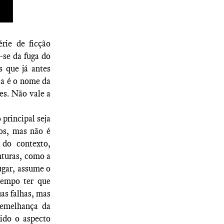
rie de ficção
-se da fuga do
 que já antes
ca é o nome da
tes. Não vale a
 principal seja
os, mas não é
 do contexto,
nturas, como a
ugar, assume o
tempo ter que
uas falhas, mas
semelhança da
ido o aspecto