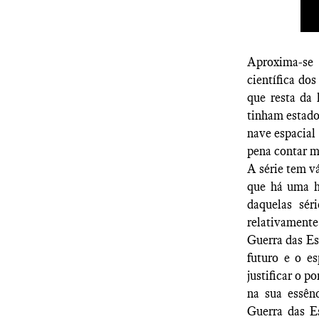
Aproxima-se 
científica do
que resta da
tinham estado
nave espacial 
pena contar m
A série tem vá
que há uma h
daquelas sér
relativamente
Guerra das Es
futuro e o e
justificar o p
na sua essên
Guerra das E