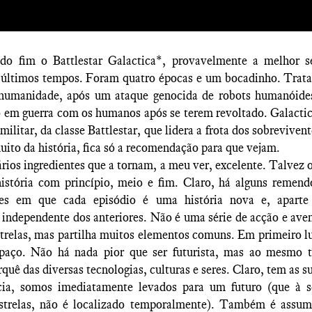
do fim o Battlestar Galactica*
, provavelmente a melhor sé
s últimos tempos. Foram quatro épocas e um bocadinho. Trata
 humanidade, após um ataque genocida de robots humanóides
 em guerra com os humanos após se terem revoltado. Galacti
militar, da classe Battlestar, que lidera a frota dos sobreviven
uito da história, fica só a recomendação para que vejam.
rios ingredientes que a tornam, a meu ver, excelente. Talvez o
istória com princípio, meio e fim. Claro, há alguns remend
ies em que cada episódio é uma história nova e, aparte
 independente dos anteriores. Não é uma série de acção e ave
trelas, mas partilha muitos elementos comuns. Em primeiro l
spaço. Não há nada pior que ser futurista, mas ao mesmo 
orquê das diversas tecnologias, culturas e seres. Claro, tem as s
cia, somos imediatamente levados para um futuro (que à 
strelas, não é localizado temporalmente). Também é assum