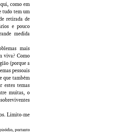
 aqui, como em
e tudo tem um
de retirada de
ários e pouco
rande medida
roblemas mais
ém viva? Como
gião (porque a
ilemas pessoais
abe que também
or estes temas
tre muitas, o
 sobreviventes
ros. Limito-me
pisódio, portanto